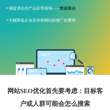

捕捉
潜在的产品应用领域——
数据驱动

大幅降低企业宣传和网站的推广的费用
网站SEO优化首先要考虑：目标客
没有了SEO将会没有成功的网络营销
户或人群可能会怎么搜索