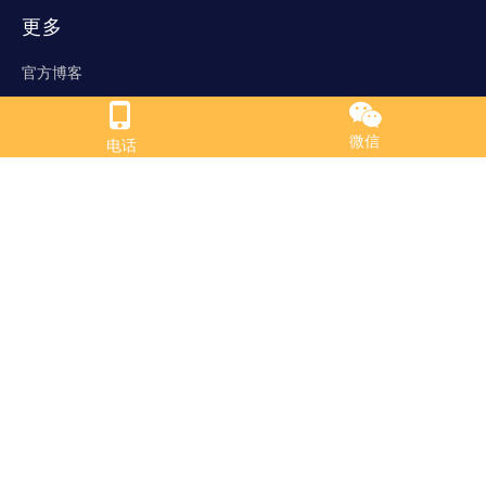
更多
官方博客
支持
微信
电话
优惠专区
下载中心
帮助中心
工具箱
服务
营销平台
响应式网站
营销型网站
小语种网站
网站优化
牵手