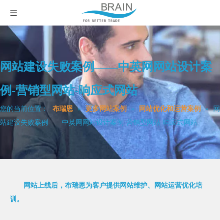
网站建设失败案例——中英网网站设计案
例-营销型网站-响应式网站
您的当前位置：
布瑞恩
»
更多网站案例
»
网站优化和运营案例
»
网
站建设失败案例——中英网网站设计案例-营销型网站-响应式网站
网站上线后，布瑞恩为客户提供网站维护、网站运营优化培
训。