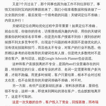
又是7个月过去了，那个同事也因为做工作不到位辞职了。事
情又转回到宝鸡的同事跟前来了，我们小组拿着数据和报表做了一
次全面的分析，最后发现一个很奇葩的问题：关键词定位不准确；
内容太外行！
关键词定位在网站优化过程中异常重要！如果定位不准确，
就会出现，你做你的排名，访客搜他感兴趣的内容。用你的关键词
搜索你的时候排名非常棒，但是意向客户搜索不到你！搜到你的时
候搜不到太多竞争对手。出现这个问题的根本原因不是做优化的人
没有优化技能和技巧，而且他太不专业，对客户的行业不熟悉。他
所赖以参考的谷歌推荐的关键词也有人搜，但是绝大多数绝对不是
潜在客户。换句话说，就是Google Adwords Planner也会说谎。
这种和客户直接脱离的不专业，是国内seo行业普遍存在的问
题，特别特定的行业，或者专业的术语、名词一定需要和客户多沟
通，才能不跑偏。而更多时候呢，客户只要结果，根本不会对过程
太在意，也不会留意你的关键词准确不准确，对不对。
另一方面，有些产品更新胡乱拼凑，资料东拼西凑，显得也
很不专业，这样一来，即使来到网站的潜在客户，也会默默地离开
了。这是不可取的。
这是一次失败的合作，客户投入了资金，回报甚微，而布瑞