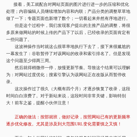
接着，美工就配合对网站页面的图片进行进一步的压缩和优化
处理；内容编辑人员继续增加内容和内联；产品分类的调整草草地
做了一下；专题页面也新增了数个；一切看起来井然有序地进行。
但是这个过程中，我们发现客户提出的主推产品的调整，将很
多原来做网站的时候上传的产品下了以后，已经收录的页面肯定有
一些问题了。
这波神操作当时就这么很草率地执行下去了，接下来很尴尬的
一幕发生了：谷歌暂停了对该网站的收录和索引排名了。但是发现
这个问题至少得两三周。
然后就得稍微停一停，放慢更新节奏。导致这个结果可以理解
为：对网站过度优化；搜索引擎认为该网站正在改版从而暂停收
录。
这次操作过了很久（大概有四个月）才逐步恢复了收录，这段
时间白白浪费了。对于新站来说，这段时间非常关键，影响特别
大！前车之鉴，提醒小伙伴注意！
正确的做法：按部就班，做好记录，按照网站已有的更新频率
逐步优化修改。尤其是涉及到大范围URL变化需要慎之又慎！