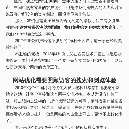
至此，加上做网站的时间，壹年的服务时间已经基本接近尾
声，中间虽然有零星的客户询价，但是跟我们所投入的人力和时间
以及客户所投入的资金相比，回报率显然非常低。
那么，我们也需要按照预先合同约定的条款，我们有义务继
续履约“
运营效果没有达到预期，我们免费给客户继续运营壹年。
”
我们2018年继续做这个事情。
2017年我公司推出这个服务的4家种子客户，这一家已经以失
败告终了。
不服输的老板，2018年4月份，又在西安技术开发团队组建起
来以后，专门从西安招聘了一个专业做英文网站SEO的员工。继续
负责这家客户网站的优化工作。
网站优化需要照顾访客的搜索和浏览体验
2018年这个牛逼闪闪的优化人员，老板非常信任地把这个网
站交给她，让客户直接和这个同事交流对接。本以为没有任何问
题，可是结局是这样的：那个按部就班的同事，按时给客户呈递各
类报表和统计数据。收录量、曝光量、关键词谷歌首页数量等等数
据都看起来稳步提升，但是网站的点击量上不去，更谈不上转化率
了。
看起来这个结果似乎不合情理，但是它却真实发生了。