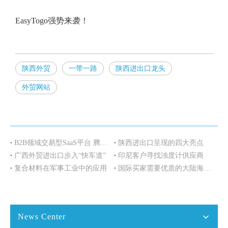
EasyTogo强势来袭！
陕西外贸
一带一路
陕西进出口龙头
外贸网站
B2B领域交易型SaaS平台 腾讯联手找钢网进军B2B
陕西进出口呈现的四大亮点
广西外贸进出口步入“快车道”
印尼客户寻找浊度计供应商
复合材料在军事工业中的应用
国际买家需要优质的大陆海鲜和冷冻鱼类供应商
News Center