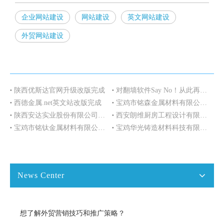
企业网站建设
网站建设
英文网站建设
外贸网站建设
陕西优斯达官网升级改版完成
对翻墙软件Say No！从此再也不用找梯子了，Easytogo - 只属于外贸人的营销工具
西德金属.net英文站改版完成
宝鸡市铭森金属材料有限公司网站改版完成
陕西安达实业股份有限公司官网正式上线
西安朗维厨房工程设计有限公司网站将于近日上线
宝鸡市铭钛金属材料有限公司签约SEO基础服务包
宝鸡华光铸造材料科技有限公司中文网站改版完成
News Center
想了解外贸营销技巧和推广策略？