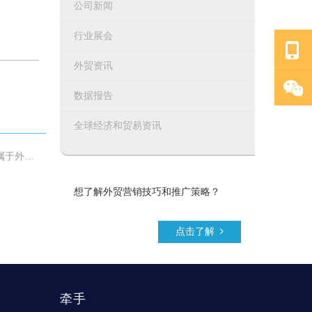
公司新闻
行业展会
外贸资讯
数据报告
全球经济和贸易资讯
对翻墙软件Say No！从此再也不用找梯子了，Easytogo - 只属于外贸人的营销工具
想了解外贸营销技巧和推广策略？
点击了解
牵手