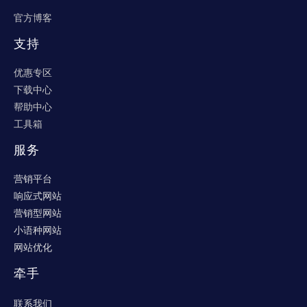
因此，不能响应的一个设计优秀的网站也算
官方博客
不上一个高端的网站。
支持
3.网站的功能扩展和便捷的维护功能
优惠专区
满足了以上两方面的网站，算是一半的高端
下载中心
网站，不算是一个准高端网站，因为这个网站可
帮助中心
能从设计好以后就不能再做功能延伸和扩展了，
工具箱
如果要延伸和扩展功能就非常麻烦，那么这也会
服务
给客户带来很多麻烦和不遍。这就要求网站提供
丰富的扩展功能。想添加支付功能就添加，想添
营销平台
加聊天功能就添加，想添加交互就添加，等等。
响应式网站
网站的维护也是不容小觑的问题，企业往往
营销型网站
要对网站的维护付出比制作高出几倍的人力和精
小语种网站
力。一个高端的网站应该也要把这些因素考虑在
网站优化
内，帮助企业和客户尽量节省后期的维护成本。
牵手
网站的后期维护同样也要考虑到搜索引擎的
优化和排名，一个设计完美的网站应该要有很好
联系我们