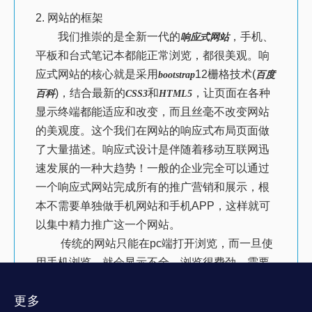
2. 网站的框架
我们推崇的是全新一代的
，手机、
响应式网站
平板和台式笔记本都能正常浏览，都很美观。响
应式网站的核心就是采用
12栅格技术(
bootstrap
百度
)，结合最新的
和
，让页面在各种
百科
CSS3
HTML5
显示终端都能适应和改变，而且丝毫不改变网站
的美观度。这个我们在网站的响应式布局页面做
了大量描述。响应式设计是伴随着移动互联网迅
速发展的一种大趋势！一般的企业完全可以通过
一个响应式网站完成所有的推广营销和展示，根
本不需要单独做手机网站和手机APP，这样就可
以集中精力推广这一个网站。
传统的网站只能在pc端打开浏览，而一旦使
用手机浏览，就会显示不全，浏览很费劲，需要
放大，再左右拖动，如果遇到一个表单，那就更
难应付了！
更多