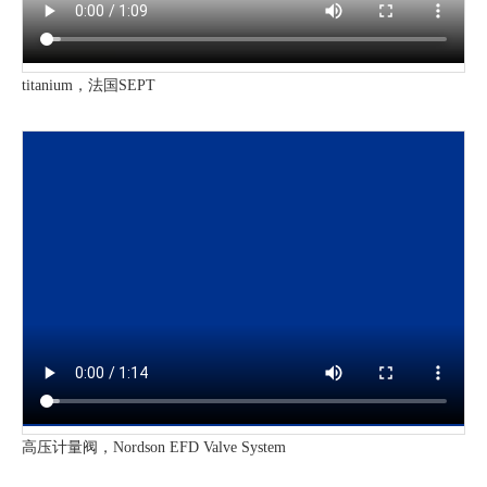
titanium，法国SEPT
高压计量阀，Nordson EFD Valve System